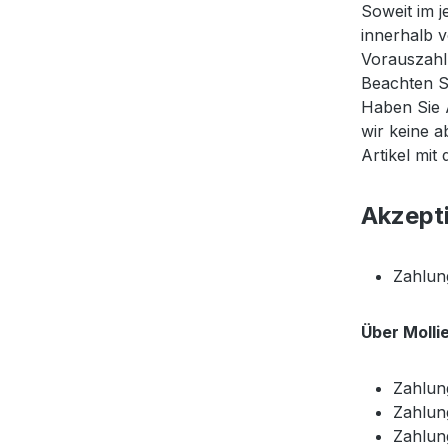
Soweit im j
innerhalb v
Vorauszahl
Beachten Si
Haben Sie A
wir keine a
Artikel mit
Akzept
Zahlun
Über Molli
Zahlun
Zahlun
Zahlun