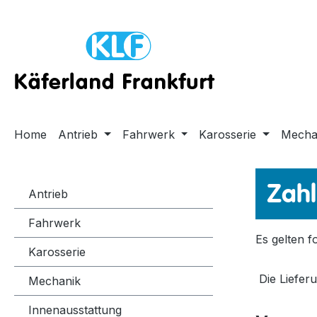
m Hauptinhalt springen
Zur Suche springen
Zur Hauptnavigation springen
Home
Antrieb
Fahrwerk
Karosserie
Mecha
Zah
Antrieb
Fahrwerk
Es gelten 
Karosserie
Die Lieferu
Mechanik
Innenausstattung