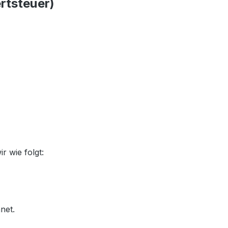
ertsteuer)
 wie folgt:
hnet.