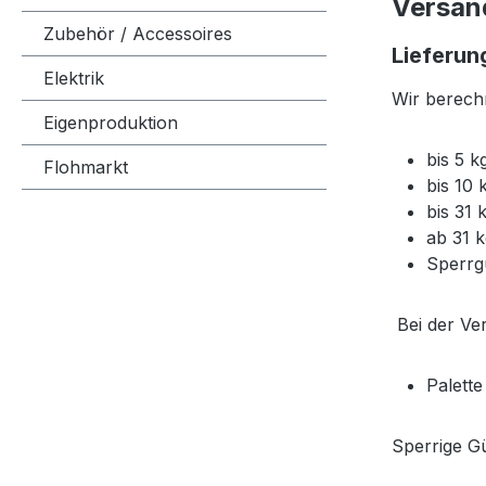
Versan
Zubehör / Accessoires
Lieferun
Elektrik
Wir berech
Eigenproduktion
bis 5 
Flohmarkt
bis 10
bis 31
ab 31 
Sperrg
Bei der Ver
Palett
Sperrige Gü