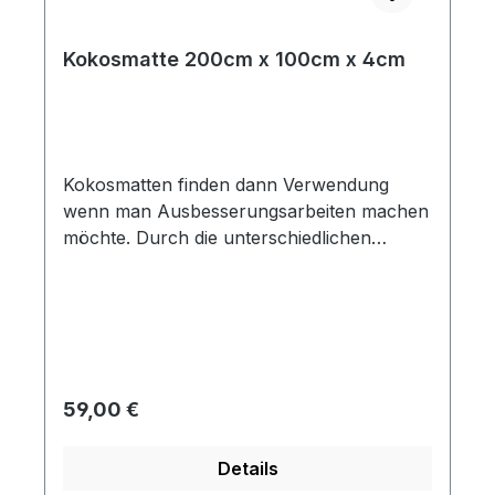
Kokosmatte 200cm x 100cm x 4cm
Kokosmatten finden dann Verwendung
wenn man Ausbesserungsarbeiten machen
möchte. Durch die unterschiedlichen
verfügbaren Materialstärken lassen sich
auch Polster für andere Fahrzeugmodelle
anfertigen.
Regulärer Preis:
59,00 €
Details