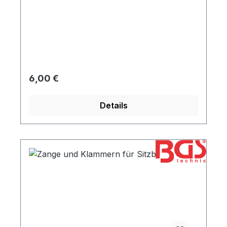
Regulärer Preis:
6,00 €
Details