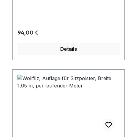
den entsprechenden Formen an.
Regulärer Preis:
94,00 €
Details