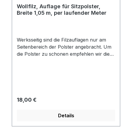
Wollfilz, Auflage für Sitzpolster,
Breite 1,05 m, per laufender Meter
Werksseitig sind die Filzauflagen nur am
Seitenbereich der Polster angebracht. Um
die Polster zu schonen empfehlen wir die
komplette Sitz/Lehnenfläche mit dem Vlies
zu beziehen.
Regulärer Preis:
18,00 €
Details