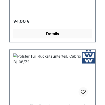
den entsprechenden Formen an.
Regulärer Preis:
94,00 €
Details