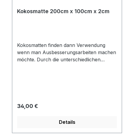
Kokosmatte 200cm x 100cm x 2cm
Kokosmatten finden dann Verwendung
wenn man Ausbesserungsarbeiten machen
möchte. Durch die unterschiedlichen
verfügbaren Materialstärken lassen sich
auch Polster für andere Fahrzeugmodelle
anfertigen.
Regulärer Preis:
34,00 €
Details