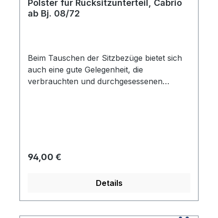
Polster für Rücksitzunterteil, Cabrio
ab Bj. 08/72
Beim Tauschen der Sitzbezüge bietet sich
auch eine gute Gelegenheit, die
verbrauchten und durchgesessenen
Polster auszuwechseln. Dafür bieten wir
die erforderlichen Kokosfaser-Sitzpolster in
den entsprechenden Formen an.
Regulärer Preis:
94,00 €
Details