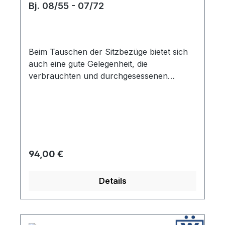
Bj. 08/55 - 07/72
Beim Tauschen der Sitzbezüge bietet sich
auch eine gute Gelegenheit, die
verbrauchten und durchgesessenen
Polster auszuwechseln. Dafür bieten wir
die erforderlichen Kokosfaser-Sitzpolster in
den entsprechenden Formen an.
Regulärer Preis:
94,00 €
Details