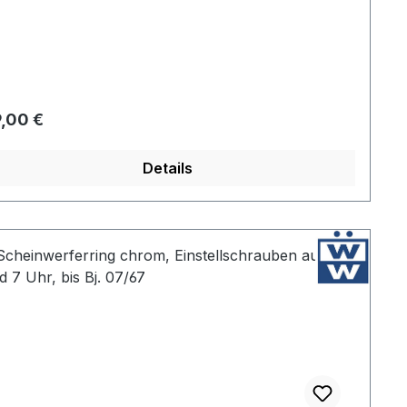
gulärer Preis:
,00 €
Details