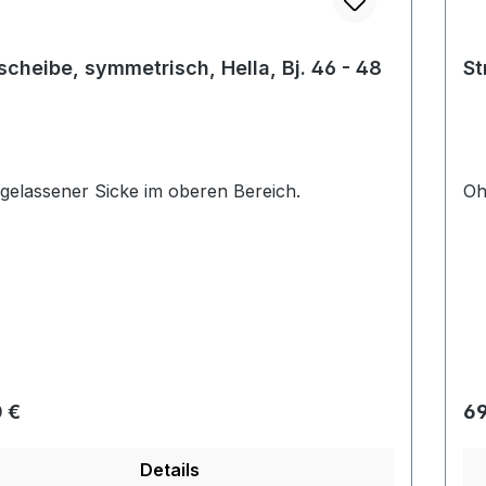
scheibe, symmetrisch, Hella, Bj. 46 - 48
St
ngelassener Sicke im oberen Bereich.
Oh
rer Preis:
Re
 €
69
Details