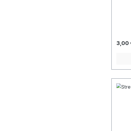
Regulä
3,00 