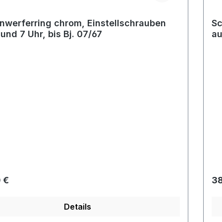
nwerferring chrom, Einstellschrauben
Sc
 und 7 Uhr, bis Bj. 07/67
au
rer Preis:
Re
 €
38
Details