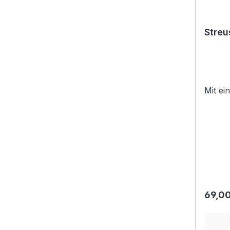
Streu
Mit ei
Regulä
69,00