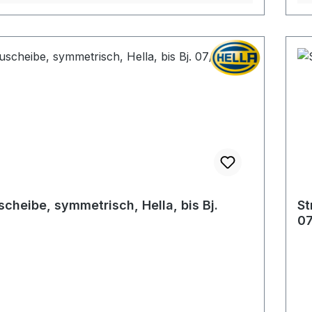
scheibe, symmetrisch, Hella, bis Bj.
St
7
07