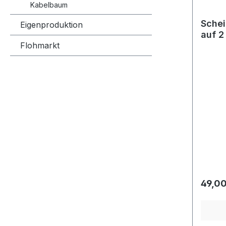
Kabelbaum
Schei
Eigenproduktion
auf 2
Flohmarkt
Regulä
49,00