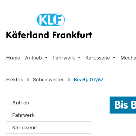
m Hauptinhalt springen
Zur Suche springen
Zur Hauptnavigation springen
Home
Antrieb
Fahrwerk
Karosserie
Mecha
Elektrik
Scheinwerfer
Bis Bj. 07/67
Bis 
Antrieb
Fahrwerk
Karosserie