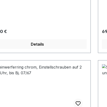
rer Preis:
Re
0 €
69
Details