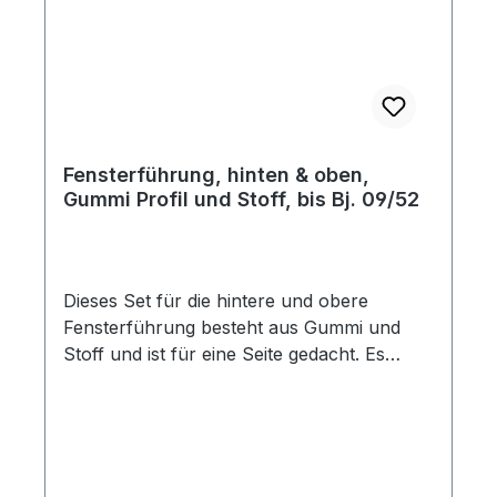
Fensterführung, hinten & oben,
Gummi Profil und Stoff, bis Bj. 09/52
Dieses Set für die hintere und obere
Fensterführung besteht aus Gummi und
Stoff und ist für eine Seite gedacht. Es
enthält die folgenden Komponenten: 1x U-
Profil (140 cm), 1x U-Profil (80 cm) und 2x
Filzstreifen (je 145 cm). Ein Set reicht für
eine Tür und passt sowohl für die große
gebogene als auch für die gerade