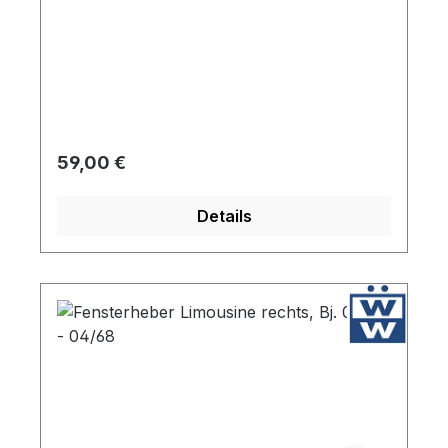
Regulärer Preis:
59,00 €
Details