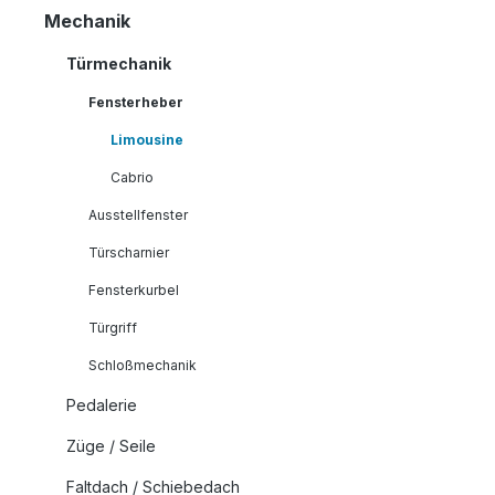
Mechanik
Türmechanik
Fensterheber
Limousine
Cabrio
Ausstellfenster
Türscharnier
Fensterkurbel
Türgriff
Schloßmechanik
Pedalerie
Züge / Seile
Faltdach / Schiebedach