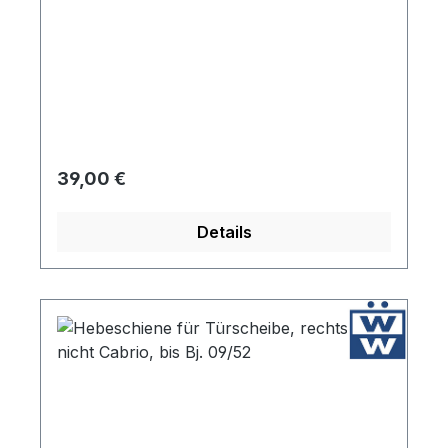
Regulärer Preis:
39,00 €
Details