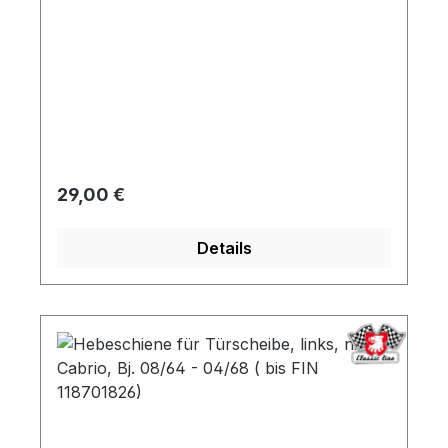
Regulärer Preis:
29,00 €
Details