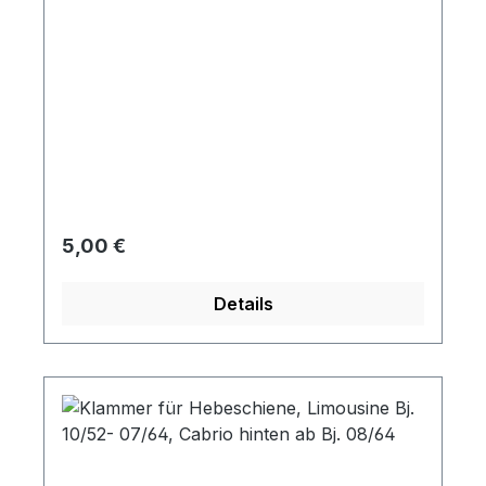
Regulärer Preis:
5,00 €
Details