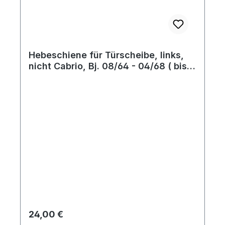
Hebeschiene für Türscheibe, links,
nicht Cabrio, Bj. 08/64 - 04/68 ( bis
FIN 118701826)
Regulärer Preis:
24,00 €