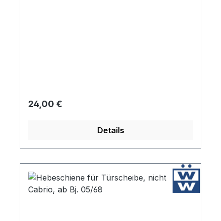
Regulärer Preis:
24,00 €
Details