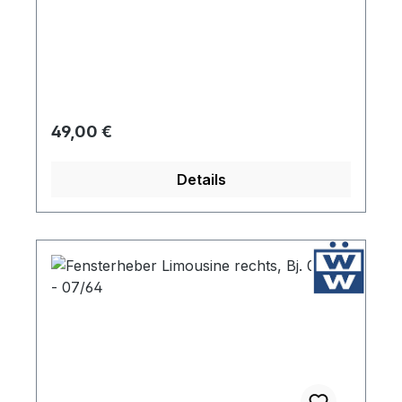
Regulärer Preis:
49,00 €
Details