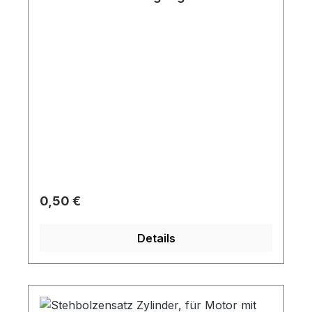
Regulärer Preis:
0,50 €
Details