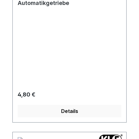
Automatikgetriebe
Regulärer Preis:
4,80 €
Details