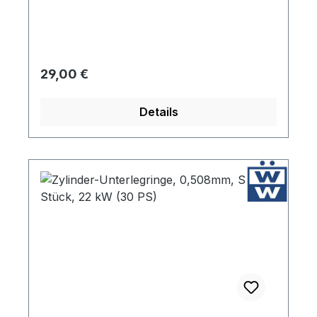
Regulärer Preis:
29,00 €
Details