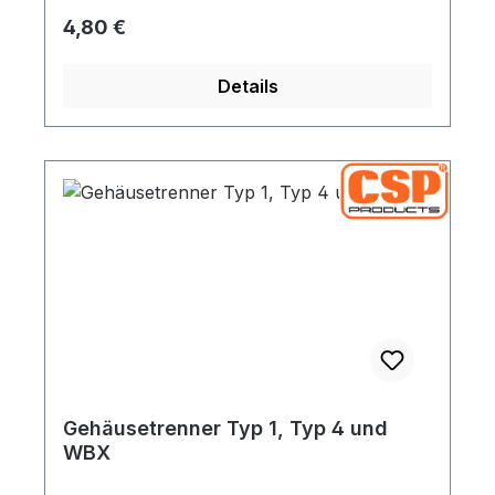
werden, die von der Motorgehäuseseite aus
Regulärer Preis:
4,80 €
eingeschlagen wird. Damit entfällt dann die
Mutter zum Sichern.
Details
Gehäusetrenner Typ 1, Typ 4 und
WBX