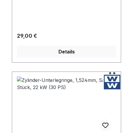
Regulärer Preis:
29,00 €
Details