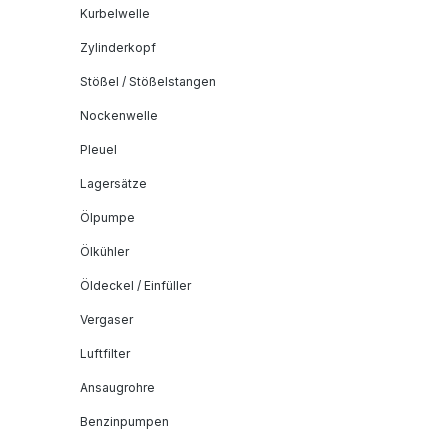
Kurbelwelle
Zylinderkopf
Stößel / Stößelstangen
Nockenwelle
Pleuel
Lagersätze
Ölpumpe
Ölkühler
Öldeckel / Einfüller
Vergaser
Luftfilter
Ansaugrohre
Benzinpumpen