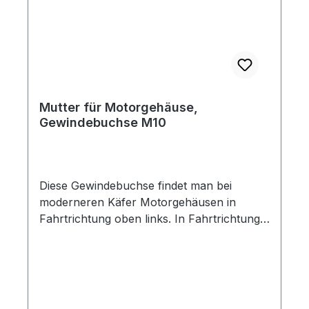
Mutter für Motorgehäuse,
Gewindebuchse M10
Diese Gewindebuchse findet man bei
moderneren Käfer Motorgehäusen in
Fahrtrichtung oben links. In Fahrtrichtung
links kommen bei älteren Modellen normale
M10er Schrauben samt Mutter zum
Einsatz. Ist das Durchgangsloch im
Gehäuse aber größer als ein M10-Gewinde,
muss die Gewindebuchse verwendet