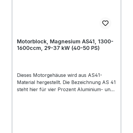
Motorblock, Magnesium AS41, 1300-
1600ccm, 29-37 kW (40-50 PS)
Dieses Motorgehäuse wird aus AS41-
Material hergestellt. Die Bezeichnung AS 41
steht hier für vier Prozent Aluminium- und
ein Prozent Silizium-Anteil - sie sind somit
wesentlich stabiler als die alten VW AS21-
Gehäuse. Mit einem Gewicht von gut 11 kg
sind diese Motorgehäuse nicht nur sehr
leicht, sie sind auch in Sachen Maßhaltigkeit
den aktuell verfügbaren Nachbauten aus