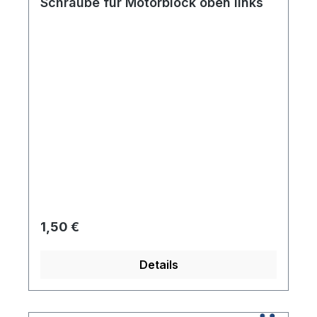
Schraube für Motorblock oben links
Regulärer Preis:
1,50 €
Details