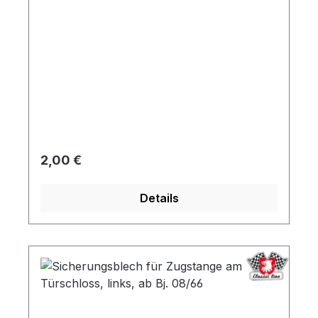
Regulärer Preis:
2,00 €
Details