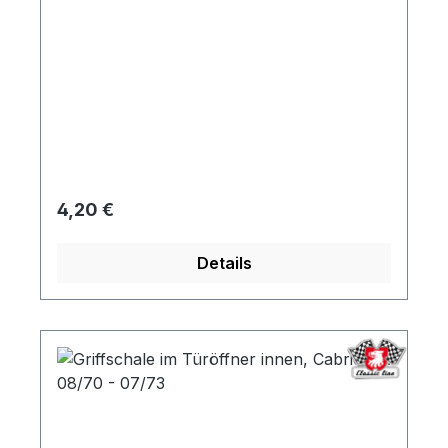
Regulärer Preis:
4,20 €
Details