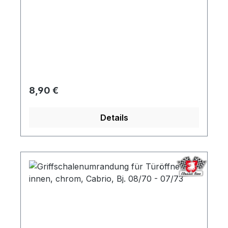
Regulärer Preis:
8,90 €
Details