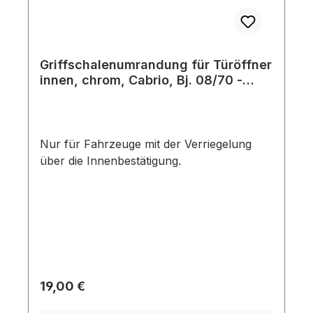
Griffschalenumrandung für Türöffner
innen, chrom, Cabrio, Bj. 08/70 -
07/73
Nur für Fahrzeuge mit der Verriegelung
über die Innenbestätigung.
Regulärer Preis:
19,00 €