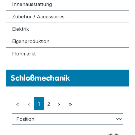
Innenausstattung
Zubehör / Accessoires
Elektrik
Eigenproduktion
Flohmarkt
Schloßmechanik
Seite
Seite
1
2