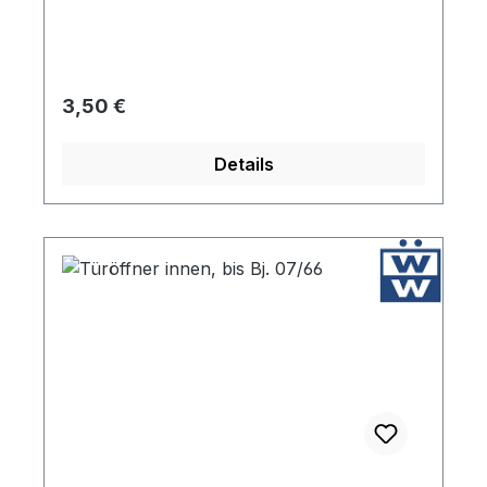
Regulärer Preis:
3,50 €
Details