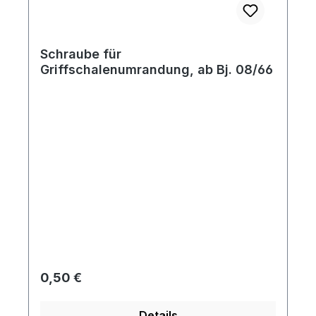
Schraube für
Griffschalenumrandung, ab Bj. 08/66
Regulärer Preis:
0,50 €
Details