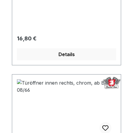
Regulärer Preis:
16,80 €
Details