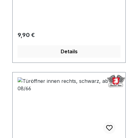
Regulärer Preis:
9,90 €
Details