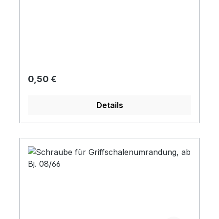
Regulärer Preis:
0,50 €
Details