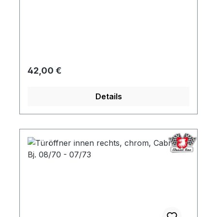
Regulärer Preis:
42,00 €
Details