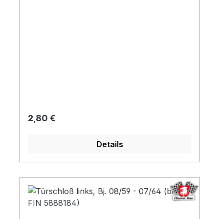
Regulärer Preis:
2,80 €
Details