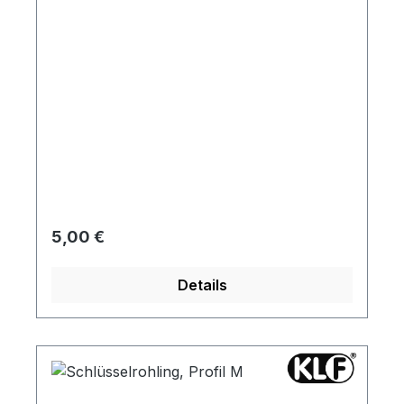
Regulärer Preis:
5,00 €
Details