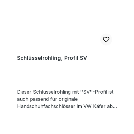
Schlüsselrohling, Profil SV
Dieser Schlüsselrohling mit ''SV''-Profil ist
auch passend für originale
Handschuhfachschlösser im VW Käfer ab
Bj.08/67 und Käfer 1302/1303. Bitte
überprüfen Sie vor Bestellung die
Kennzeichnung auf ihrem