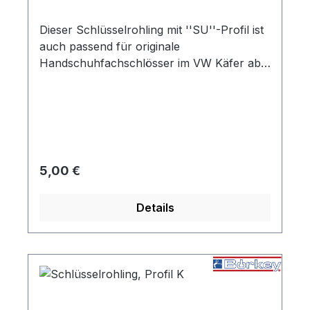
Dieser Schlüsselrohling mit ''SU''-Profil ist
auch passend für originale
Handschuhfachschlösser im VW Käfer ab
Bj.08/67 und Käfer 1302/1303. Bitte
überprüfen Sie vor Bestellung die
Kennzeichnung auf ihrem
Handschuhfachschloss um das passende
Schlüsselprofil für ihr Schloss zu ermitteln.
Regulärer Preis:
5,00 €
Details