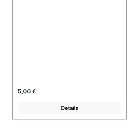
Regulärer Preis:
5,00 €
Details