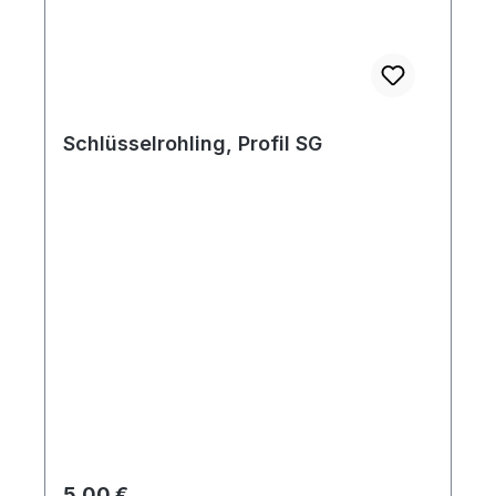
Schlüsselrohling, Profil SG
Regulärer Preis:
5,00 €