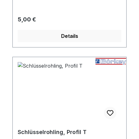
Handschuhfachschloss um das passende
Schlüsselprofil für ihr Schloss zu ermitteln.
Regulärer Preis:
5,00 €
Details
Schlüsselrohling, Profil T