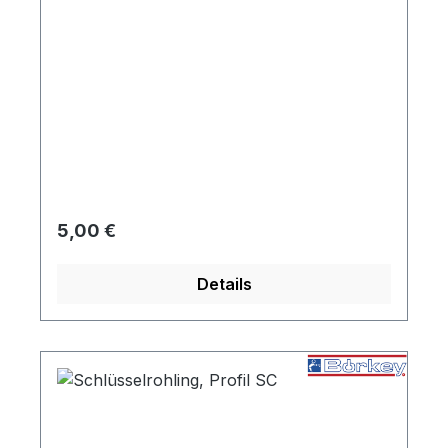
Regulärer Preis:
5,00 €
Details