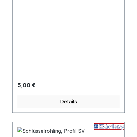
Regulärer Preis:
5,00 €
Details