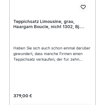
Teppichsatz Limousine, grau,
Haargarn Boucle, nicht 1302, Bj.
08/69 - 07/71
Haben Sie sich auch schon einmal darüber
gewundert, dass manche Firmen einen
Teppichsatz verkaufen, der für zehn
verschiedene Baujahre passen soll? Bei
Käferland fertigen wir Ihren Teppichsatz
so, dass er auch wirklich in Ihr Fahrzeug
passt. Dieser Teppichsatz beinhaltet 10
Teile und ist der Passform dem Original-
Teppich nachempfunden. Die Teile sind
Regulärer Preis:
379,00 €
speziell auf das Baujahr zugeschnitten und
haben an den sichtbaren Außenkanten eine