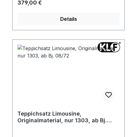
Regulärer Preis:
379,00 €
das Baujahr zugeschnitten und haben an
den sichtbaren Außenkanten eine
Details
umlaufende Stoffeinfassung. Die seitlichen
Teppichleisten sind angenäht. Gerne
senden wir Ihnen vorab ein Materialmuster
zu.
Teppichsatz Limousine,
Originalmaterial, nur 1303, ab Bj.
08/72