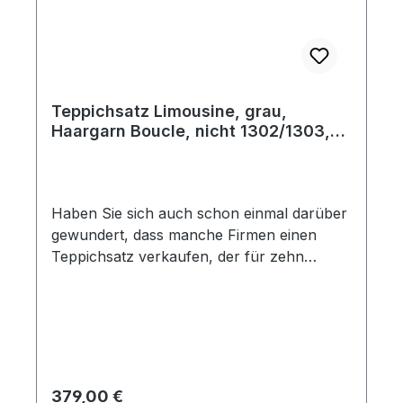
Teppichsatz Limousine, grau,
Haargarn Boucle, nicht 1302/1303,
ab Bj. 08/72
Haben Sie sich auch schon einmal darüber
gewundert, dass manche Firmen einen
Teppichsatz verkaufen, der für zehn
verschiedene Baujahre passen soll? Bei
Käferland fertigen wir Ihren Teppichsatz
so, dass er auch wirklich in Ihr Fahrzeug
passt. Dieser Teppichsatz beinhaltet 10
Teile und ist der Passform dem Original-
Teppich nachempfunden. Die Teile sind
Regulärer Preis:
379,00 €