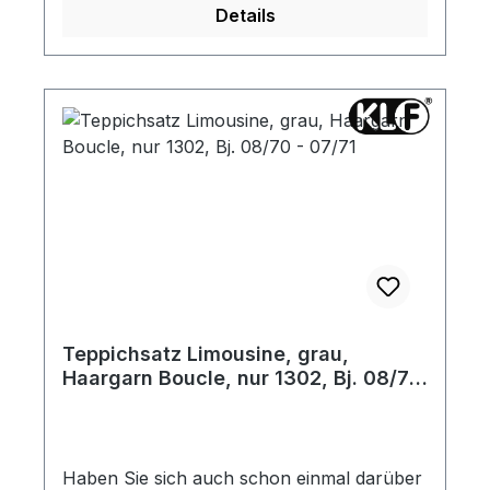
Details
umlaufende Stoffeinfassung. Die seitlichen
Teppichleisten sind angenäht. Gerne
senden wir Ihnen vorab ein Materialmuster
zu.
Teppichsatz Limousine, grau,
Haargarn Boucle, nur 1302, Bj. 08/70
- 07/71
Haben Sie sich auch schon einmal darüber