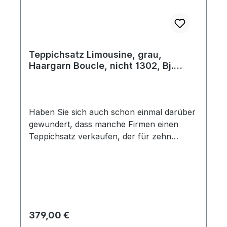
Teppichsatz Limousine, grau,
Haargarn Boucle, nicht 1302, Bj.
08/71 - 07/72
Haben Sie sich auch schon einmal darüber
gewundert, dass manche Firmen einen
Teppichsatz verkaufen, der für zehn
verschiedene Baujahre passen soll? Bei
Käferland fertigen wir Ihren Teppichsatz
so, dass er auch wirklich in Ihr Fahrzeug
passt. Dieser Teppichsatz beinhaltet 10
Teile und ist der Passform dem Original-
Teppich nachempfunden. Die Teile sind
Regulärer Preis:
379,00 €
speziell auf das Baujahr zugeschnitten und