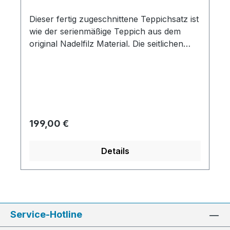
Dieser fertig zugeschnittene Teppichsatz ist
wie der serienmäßige Teppich aus dem
original Nadelfilz Material. Die seitlichen
Teppichleisten sind schon angenäht.
Regulärer Preis:
199,00 €
Details
Service-Hotline