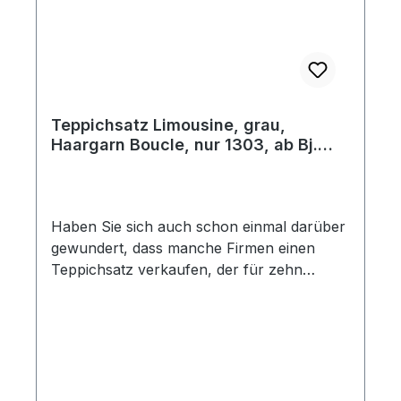
Teppichsatz Limousine, grau,
Haargarn Boucle, nur 1303, ab Bj.
08/72
Haben Sie sich auch schon einmal darüber
gewundert, dass manche Firmen einen
Teppichsatz verkaufen, der für zehn
verschiedene Baujahre passen soll? Bei
Käferland fertigen wir Ihren Teppichsatz
so, dass er auch wirklich in Ihr Fahrzeug
passt. Dieser Teppichsatz beinhaltet 9 Teile
und ist der Passform dem Original-Teppich
nachempfunden. Die Teile sind speziell auf