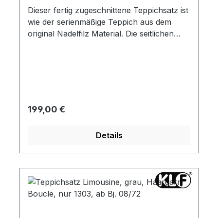
Dieser fertig zugeschnittene Teppichsatz ist
wie der serienmäßige Teppich aus dem
original Nadelfilz Material. Die seitlichen
Teppichleisten sind schon angenäht.
Regulärer Preis:
199,00 €
Details