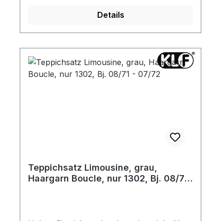
haben an den sichtbaren Außenkanten eine
Details
umlaufende Stoffeinfassung. Die seitlichen
Teppichleisten sind angenäht. Gerne
senden wir Ihnen vorab ein Materialmuster
zu.
Teppichsatz Limousine, grau,
Haargarn Boucle, nur 1302, Bj. 08/71
- 07/72