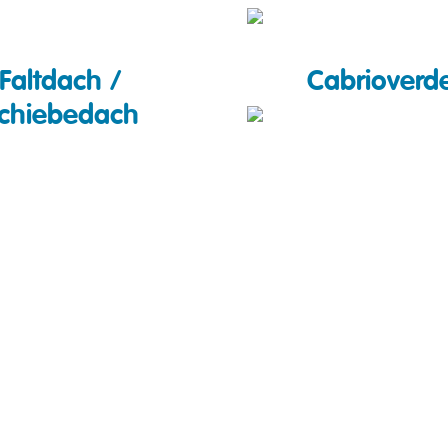
Faltdach /
Cabrioverd
chiebedach