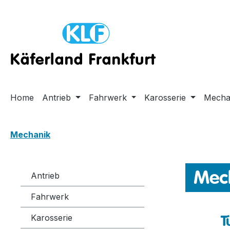
m Hauptinhalt springen
Zur Suche springen
Zur Hauptnavigation springen
Home
Antrieb
Fahrwerk
Karosserie
Mecha
Mechanik
Mec
Antrieb
Fahrwerk
T
Karosserie