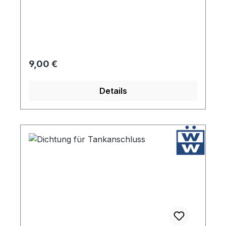
Regulärer Preis:
9,00 €
Details