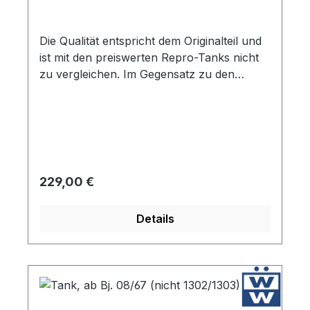
Die Qualität entspricht dem Originalteil und
ist mit den preiswerten Repro-Tanks nicht
zu vergleichen. Im Gegensatz zu den
preiswerten Repro-Tanks kann der original
Tankdeckel verwendet werden. Dieser Tank
ist pulverbeschichtet in der Farbe grau/blau
und ist für alle Fahrzeuge mit Tankuhr.
Regulärer Preis:
229,00 €
Details