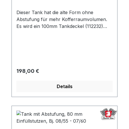
Dieser Tank hat die alte Form ohne
Abstufung für mehr Kofferraumvolumen.
Es wird ein 100mm Tankdeckel (112232)
benötigt. Der Tank passt von Bj. 08/49 bis
07/60, original wurde dieser Tank bis 07/54
verbaut.
Regulärer Preis:
198,00 €
Details