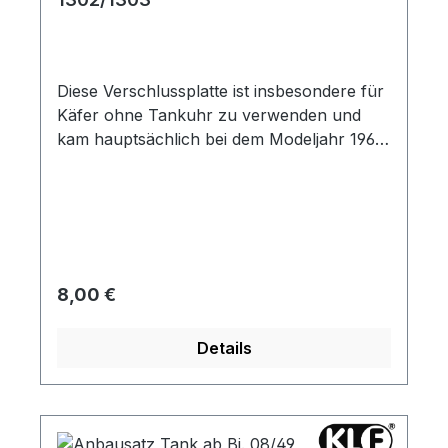
Diese Verschlussplatte ist insbesondere für
Käfer ohne Tankuhr zu verwenden und
kam hauptsächlich bei dem Modeljahr 1961
zum Einsatz. Der Deckel passt bei dem
Tank 112211 und 112203eu Zudem wird eine
Dichtung (Artikel-Nr.: 112250) benötigt,
damit auch unter Verwendung des
Verschlussdeckels der Tank immer dicht
bleibt.
Regulärer Preis:
8,00 €
Details