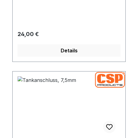
preiswerten Reproduktionen.
Regulärer Preis:
24,00 €
Details