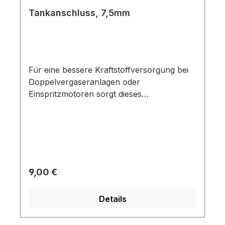
Tankanschluss, 7,5mm
Für eine bessere Kraftstoffversorgung bei
Doppelvergaseranlagen oder
Einspritzmotoren sorgt dieses
Kraftstoffrohr für 7,5mm Schlauch.
Regulärer Preis:
9,00 €
Details