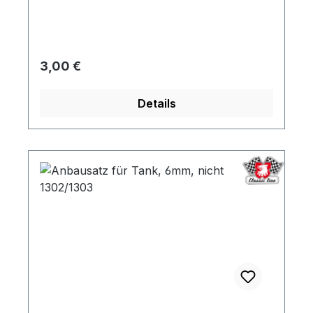
Regulärer Preis:
3,00 €
Details