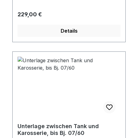
von guter Qualität.
Regulärer Preis:
229,00 €
Details
Unterlage zwischen Tank und
Karosserie, bis Bj. 07/60