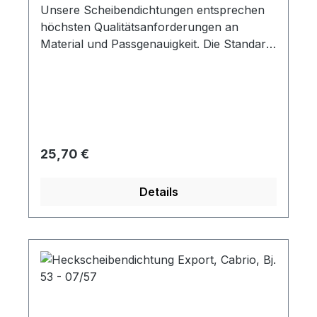
Unsere Scheibendichtungen entsprechen
höchsten Qualitätsanforderungen an
Material und Passgenauigkeit. Die Standard
Ausführung hat keine Nut für die Zierleiste.
Regulärer Preis:
25,70 €
Details