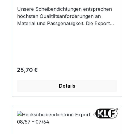
Unsere Scheibendichtungen entsprechen
höchsten Qualitätsanforderungen an
Material und Passgenauigkeit. Die Export
Ausführung hat eine Nut für die Zierleiste.
Regulärer Preis:
25,70 €
Details