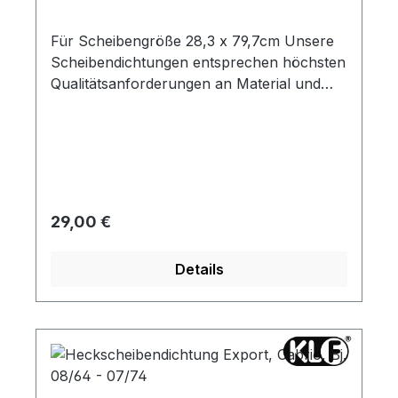
Für Scheibengröße 28,3 x 79,7cm Unsere
Scheibendichtungen entsprechen höchsten
Qualitätsanforderungen an Material und
Passgenauigkeit. Die Standard Ausführung
hat keine Nut für die Zierleiste.
Regulärer Preis:
29,00 €
Details