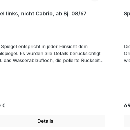
el links, nicht Cabrio, ab Bj. 08/67
Sp
 Spiegel entspricht in jeder Hinsicht dem
Di
rden alle Details berücksichtigt
Originals
B. das Wasserablaufloch, die polierte Rückseite
wi
r schön verchromte Arm. Dieser Spiegel ist
un
tt aus Edelstahl gefertigt und mit den
ko
erten Repros nicht zu vergleichen.
pr
rer Preis:
Re
 €
69
Details