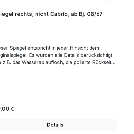
iegel rechts, nicht Cabrio, ab Bj. 08/67
eser Spiegel entspricht in jeder Hinsicht dem
piegel. Es wurden alle Details berücksichtigt
e z.B. das Wasserablaufloch, die polierte Rückseite
d der schön verchromte Arm. Dieser Spiegel ist
mplett aus Edelstahl gefertigt und mit den
eiswerten Repros nicht zu vergleichen.
gulärer Preis:
,00 €
Details