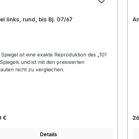
el links, rund, bis Bj. 07/67
An
 Spiegel ist eine exakte Reproduktion des „101
 Spiegels und ist mit den preiswerten
uten nicht zu vergleichen.
rer Preis:
Re
0 €
26
Details