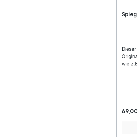
Spieg
Dieser
Originalspiegel. Es wu
wie z.
und de
komple
preisw
Regulä
69,00