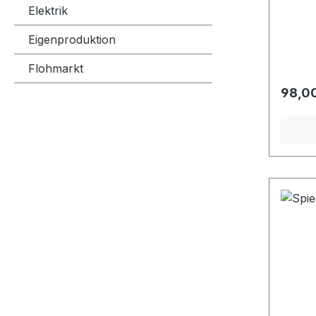
Elektrik
Eigenproduktion
Flohmarkt
Regulä
98,0