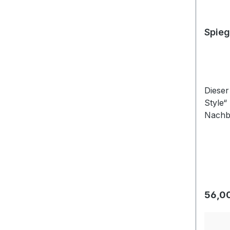
Spieg
Dieser
Style“
Nachba
Regulä
56,0