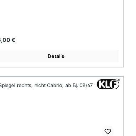
gulärer Preis:
,00 €
Details