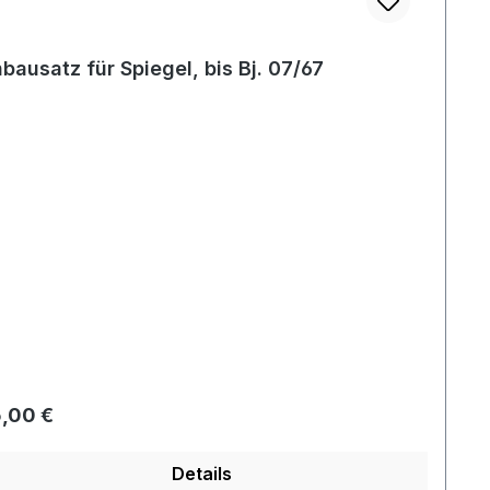
bausatz für Spiegel, bis Bj. 07/67
gulärer Preis:
,00 €
Details