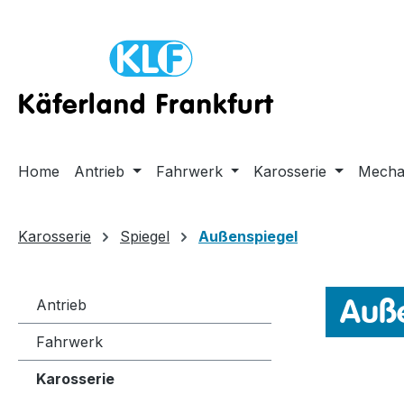
m Hauptinhalt springen
Zur Suche springen
Zur Hauptnavigation springen
Home
Antrieb
Fahrwerk
Karosserie
Mecha
Karosserie
Spiegel
Außenspiegel
Auße
Antrieb
Fahrwerk
Karosserie