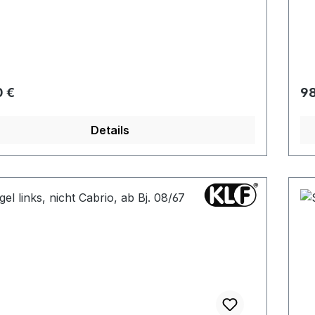
rer Preis:
Re
0 €
98
Details