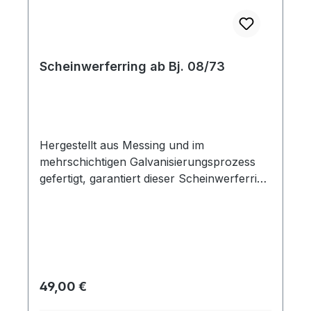
Scheinwerferring ab Bj. 08/73
Hergestellt aus Messing und im
mehrschichtigen Galvanisierungsprozess
gefertigt, garantiert dieser Scheinwerferring
eine einwandfreie Passform und einen
tiefen Chromglanz.
Regulärer Preis:
49,00 €