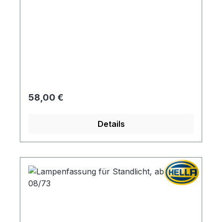
Regulärer Preis:
58,00 €
Details