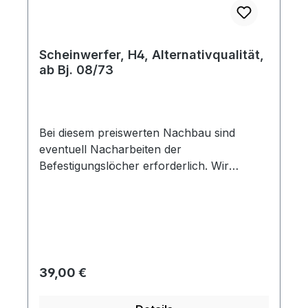
Scheinwerfer, H4, Alternativqualität,
ab Bj. 08/73
Bei diesem preiswerten Nachbau sind
eventuell Nacharbeiten der
Befestigungslöcher erforderlich. Wir
empfehlen für eine hochwertige
Restaurierung unsere Scheinwerfer mit der
Artikel Nummer 118114dt.
Regulärer Preis:
39,00 €