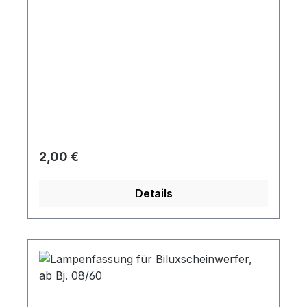
Regulärer Preis:
2,00 €
Details