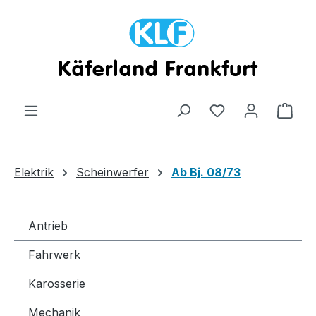
Zum Hauptinhalt springen
Ware
Elektrik
Scheinwerfer
Ab Bj. 08/73
Antrieb
Fahrwerk
Karosserie
Mechanik