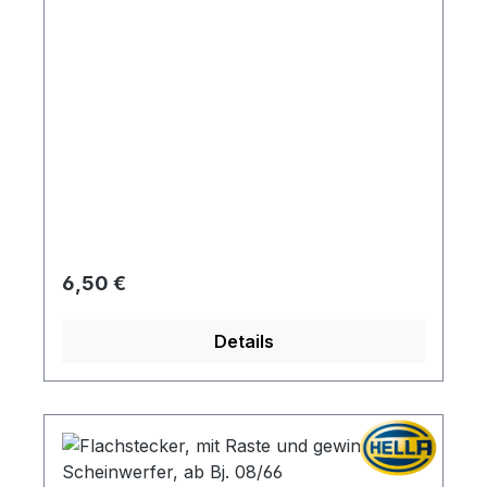
Regulärer Preis:
6,50 €
Details