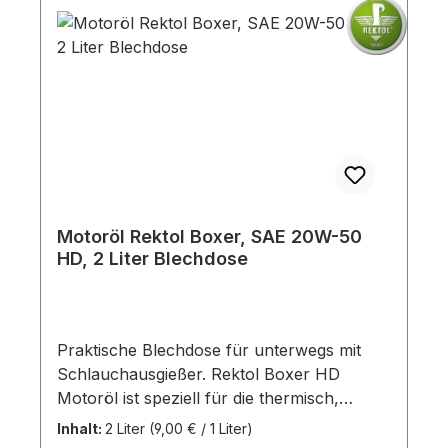
Motoröl Rektol Boxer, SAE 20W-50
HD, 2 Liter Blechdose
Praktische Blechdose für unterwegs mit
Schlauchausgießer. Rektol Boxer HD
Motoröl ist speziell für die thermisch,
anspruchsvollen Anforderungen von
Inhalt:
2 Liter
(9,00 € / 1 Liter)
luftgekühlten Boxermotoren konzipiert