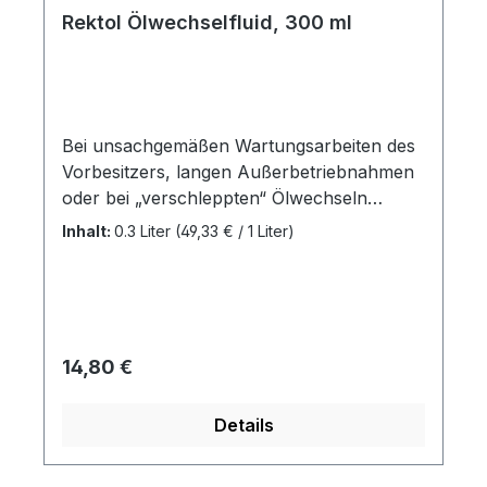
Rektol Ölwechselfluid, 300 ml
Bei unsachgemäßen Wartungsarbeiten des
Vorbesitzers, langen Außerbetriebnahmen
oder bei „verschleppten“ Ölwechseln
können sich Ablagerungen im Motor
Inhalt:
0.3 Liter
(49,33 € / 1 Liter)
bilden, die erst durch die frischen
Reinigungsmittel des neuen Motorenöls
gelöst werden. Damit wäre das frische
Motorenöl sofort kontaminiert ! Das Rektol
Ölwechsel - Fluid enthält hochaktive
Regulärer Preis:
14,80 €
Reinigungsmittel, die kurz vor dem
Ölwechsel eine intensive Motorreinigung
Details
bewirken und das Ablaufen des Altöls von
den Motorwandungen verbessert und
beschleunigt.