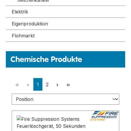
Geschenkartikel
Elektrik
Eigenproduktion
Flohmarkt
Chemische Produkte
Seite
Seite
1
2