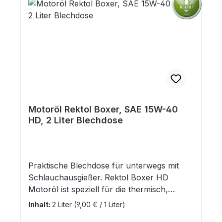
einsetzbar (PKW, Schaltschränke, Boote
ect.). Lebensdauer 5-10 Jahre je nach Art
der Anwendung. Durch die Anwendung
werden beim Löschvorgang weder Metall
noch Kunststoffe durch aggressive
Substanzen angegriffen. Das System
benötigt keinen elektrischen Anschluss und
ist daher sofort und dauerhaft einsatzbereit.
Das System benötigt während seiner
Motoröl Rektol Boxer, SAE 15W-40
gesamten Lebensdauer keinerlei Wartung.
HD, 2 Liter Blechdose
Praktische Blechdose für unterwegs mit
Schlauchausgießer. Rektol Boxer HD
Motoröl ist speziell für die thermisch,
anspruchsvollen Anforderungen von
Inhalt:
2 Liter
(9,00 € / 1 Liter)
luftgekühlten Boxermotoren konzipiert