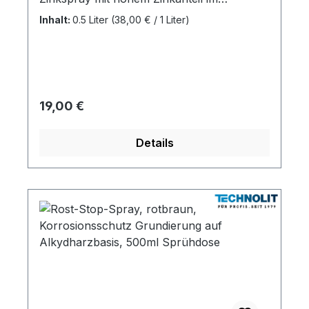
Trockenfilm Elektrisch leitfähig
Inhalt:
0.5 Liter
(38,00 € / 1 Liter)
Hitzebeständig bis +490 °C Auch als
Punktschweißfarbe geeignet
Regulärer Preis:
19,00 €
Details