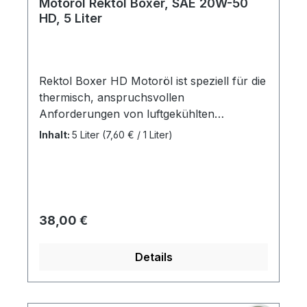
Motoröl Rektol Boxer, SAE 20W-50
HD, 5 Liter
Rektol Boxer HD Motoröl ist speziell für die
thermisch, anspruchsvollen
Anforderungen von luftgekühlten
Boxermotoren konzipiert worden. Für eine
Inhalt:
5 Liter
(7,60 € / 1 Liter)
schnelle Versorgung aller Schmierstellen
und eine optimale Kühlwirkung streben
Motorenkonstrukteur immer einen
schnellen Ölfluss an. Die Viskosität 20W-50
bietet eine bessere „Spaltfüllung“ bei
Regulärer Preis:
38,00 €
Motoren mit hohem Abnutzungsgrad und
zusätzliche Reserve bei Öltemperaturen
Details
über 110 °C. Hergestellt in Deutschland.