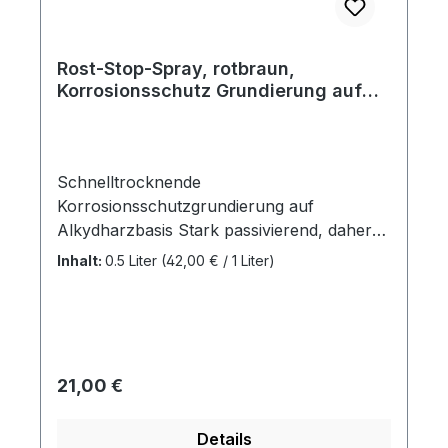
Rost-Stop-Spray, rotbraun,
Korrosionsschutz Grundierung auf
Alkydharzbasis, 500ml Sprühdose
Schnelltrocknende
Korrosionsschutzgrundierung auf
Alkydharzbasis Stark passivierend, daher
ausgezeichnete Rostschutzeigenschaften
Inhalt:
0.5 Liter
(42,00 € / 1 Liter)
Ergibt eine seidenmatte, glatte und
porenfreie Oberfläche Hergestellt aus
bleifreien Pigmenten Als
Schweißpunktfarbe einsetzbar und
überschweißbar Mit allen handelsüblichen
Regulärer Preis:
21,00 €
1- und 2-Komponenten-Lacksystemen,
basierend z. B. auf Acrylharzen,
Details
Alkydharzen, Epoxyharzen oder