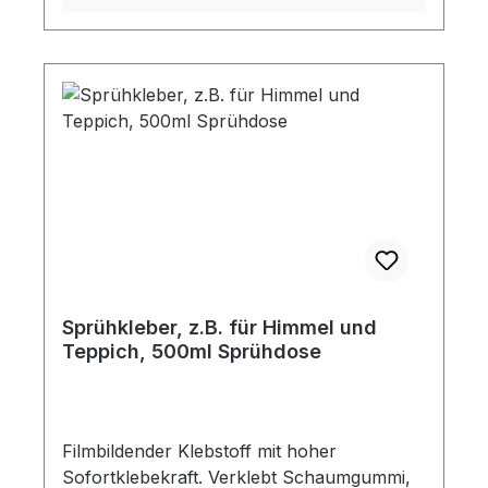
Nitrocellulose nach 30 Minuten im
Spritzverfahren überlackierbar Extrem
haftstark und hitzebeständig bis +80 °C
kurzfristig bis +120 °C Ideal zur
Anwendung auf Karosserieteilen und
Stahlkonstruktionen im Innen- und
Außenbereich
Sprühkleber, z.B. für Himmel und
Teppich, 500ml Sprühdose
Filmbildender Klebstoff mit hoher
Sofortklebekraft. Verklebt Schaumgummi,