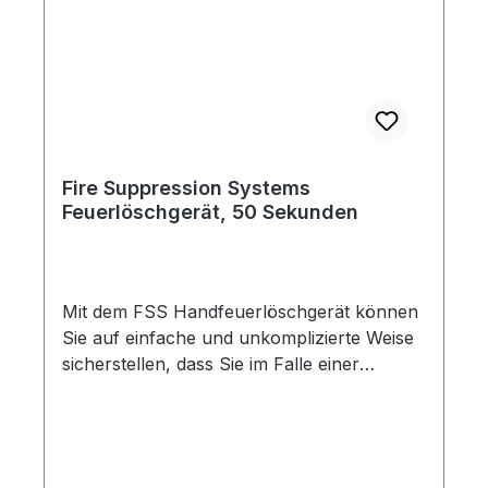
Fire Suppression Systems
Feuerlöschgerät, 50 Sekunden
Mit dem FSS Handfeuerlöschgerät können
Sie auf einfache und unkomplizierte Weise
sicherstellen, dass Sie im Falle einer
Brandentstehung in Ihrem Fahrzeug,
Garage, Haus oder beim Camping bestens
vorbereitet sind. Das FSS ist klein, leicht,
und kann sicher verstaut werden, sodass