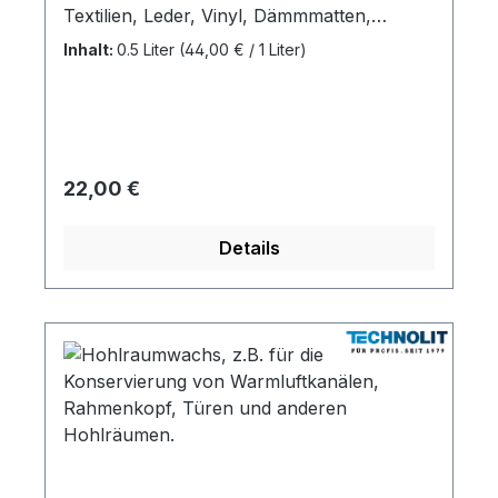
Textilien, Leder, Vinyl, Dämmmatten,
Pappe, Kunstleder, Teppichboden und viele
Inhalt:
0.5 Liter
(44,00 € / 1 Liter)
Kunststoffe. Temperaturbeständig bis ca.
140 Grad Celsius. Leicht entfernbarer
Klebefilm.
Regulärer Preis:
22,00 €
Details