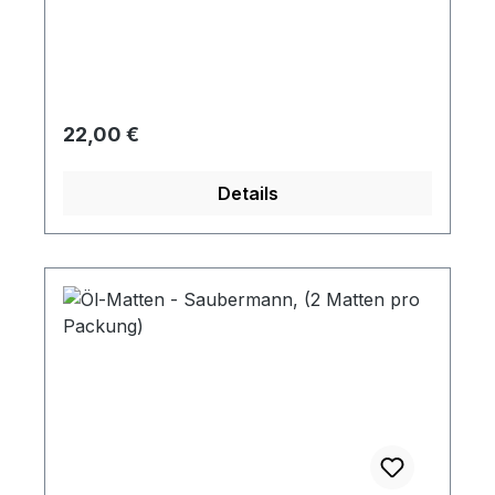
separate Entlüftungsschraube.
Regulärer Preis:
22,00 €
Details