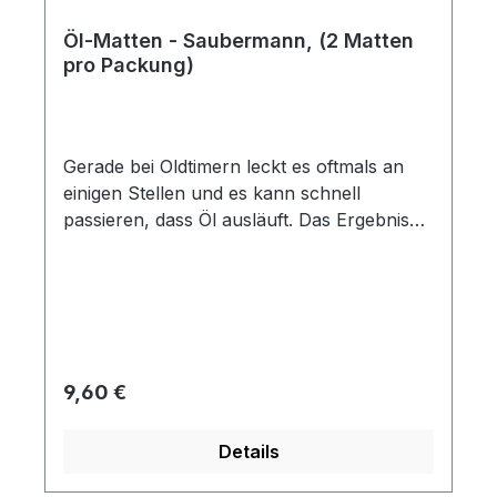
Öl-Matten - Saubermann, (2 Matten
pro Packung)
Gerade bei Oldtimern leckt es oftmals an
einigen Stellen und es kann schnell
passieren, dass Öl ausläuft. Das Ergebnis
sind hartnäckige Flecken auf dem Boden.
Für diese Problem haben wir jetzt die
passende Lösung. Diese Ölmatten
verhindern, dass Motor- und Getriebeöl,
Bremsflüssigkeit, Kühlwasser und andere
Flüssigkeiten die Garage verschmutzen
Regulärer Preis:
9,60 €
oder sogar ins Erdreich gelangen. Der
Boden bleibt sauber und lästige
Details
Reinigungsarbeiten werden vermieden.
Aufnahmekapazität: ca. 700 Gramm pro