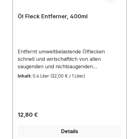
Öl Fleck Entferner, 400ml
Entfernt umweltbelastende Ölflecken
schnell und wirtschaftlich von allen
saugenden und nichtsaugenden
Oberflächen wie Estrich, Klinker, Asphalt,
Inhalt:
0.4 Liter
(32,00 € / 1 Liter)
Beton und Keramik.
Regulärer Preis:
12,80 €
Details