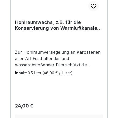
Hohlraumwachs, z.B. für die
Konservierung von Warmluftkanälen,
Rahmenkopf, Türen und anderen
Hohlräumen.
Zur Hohlraumversiegelung an Karosserien
aller Art Festhaftender und
wasserabstoßender Film schützt die
Hohlräume wie Schweller, Holme,
Inhalt:
0.5 Liter
(48,00 € / 1 Liter)
Türinnenräume usw. anhaltend vor
Korrosion Extrem kriechfähig,
unterwandert und verdrängt Feuchtigkeit
und durchdringt Rostansätze
Sprühschlauch ermöglicht die
Regulärer Preis:
24,00 €
Konservierung an schwer zugänglichen
Stellen Temperaturbeständig bis +80 °C