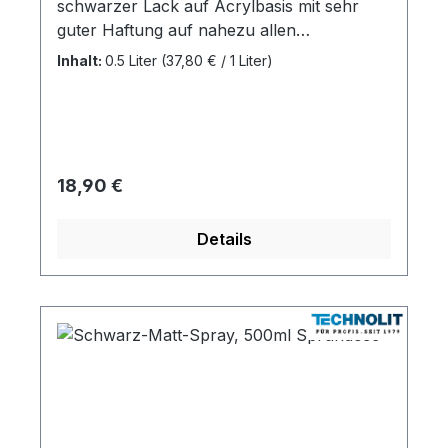
schwarzer Lack auf Acrylbasis mit sehr
guter Haftung auf nahezu allen
Untergründen wie Metall, Holz und den
Inhalt:
0.5 Liter
(37,80 € / 1 Liter)
meisten Hartplastik-Materialien Leicht
verarbeitbar Hohe Deckkraft und
Wetterbeständigkeit
Temperatureinsatzbereich bis +80 °C,
kurzzeitig bis +120 °C Resistent gegen
Regulärer Preis:
18,90 €
Benzin
Details