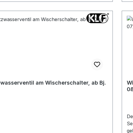
zwasserventil am Wischerschalter, ab Bj.
Wi
08
De
Se
gel