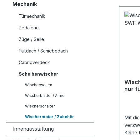
Mechanik
Türmechanik
Pedalerie
Züge / Seile
Faltdach / Schiebedach
Cabrioverdeck
Scheibenwischer
Wisch
Wischerwellen
nur f
07/6
Wischerblätter / Arme
Wischerschalter
Wischermotor / Zubehör
Mit di
verzwe
Innenausstattung
Keine 