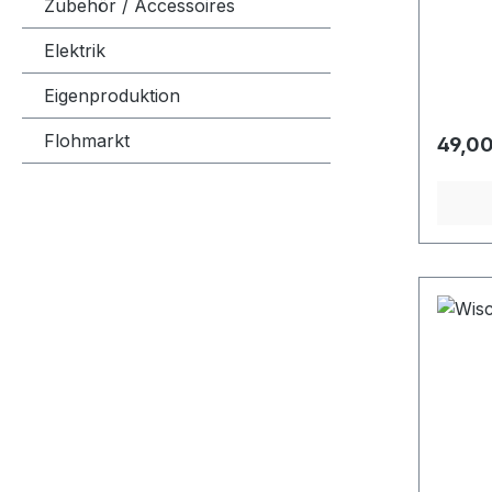
mehr. 
Zubehör / Accessoires
Elektrik
Eigenproduktion
Flohmarkt
Regulä
49,00