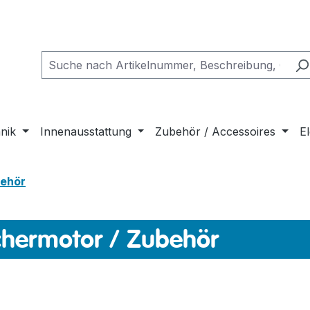
nik
Innenausstattung
Zubehör / Accessoires
El
behör
hermotor / Zubehör