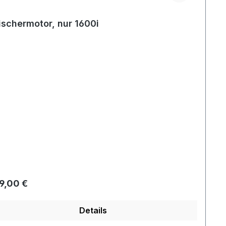
schermotor, nur 1600i
gulärer Preis:
9,00 €
Details