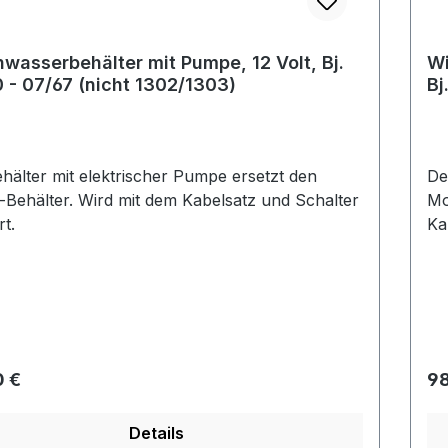
wasserbehälter mit Pumpe, 12 Volt, Bj.
Wi
 - 07/67 (nicht 1302/1303)
Bj
hälter mit elektrischer Pumpe ersetzt den
De
-Behälter. Wird mit dem Kabelsatz und Schalter
Mo
rt.
Ka
rer Preis:
Re
0 €
98
Details