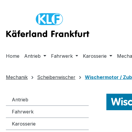
m Hauptinhalt springen
Zur Suche springen
Zur Hauptnavigation springen
Home
Antrieb
Fahrwerk
Karosserie
Mecha
Mechanik
Scheibenwischer
Wischermotor / Zu
Wisc
Antrieb
Fahrwerk
Karosserie