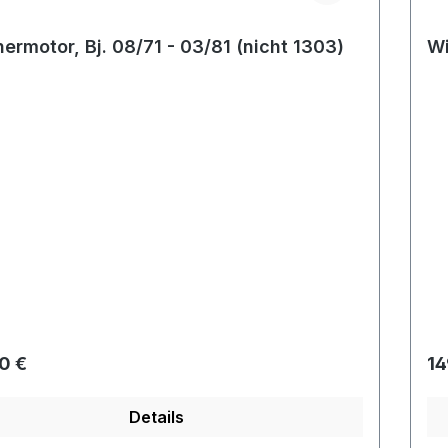
ermotor, Bj. 08/71 - 03/81 (nicht 1303)
Wi
rer Preis:
Re
0 €
14
Details