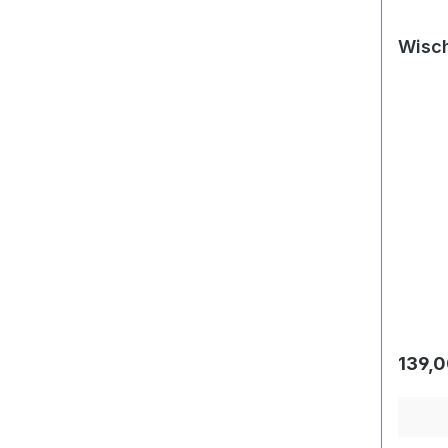
Wisch
Regulä
139,0