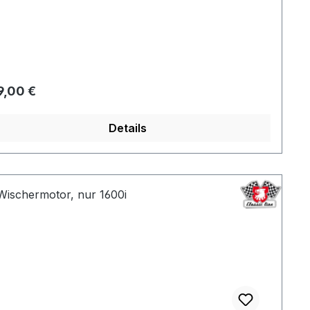
gulärer Preis:
9,00 €
Details