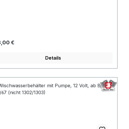
gulärer Preis:
,00 €
Details