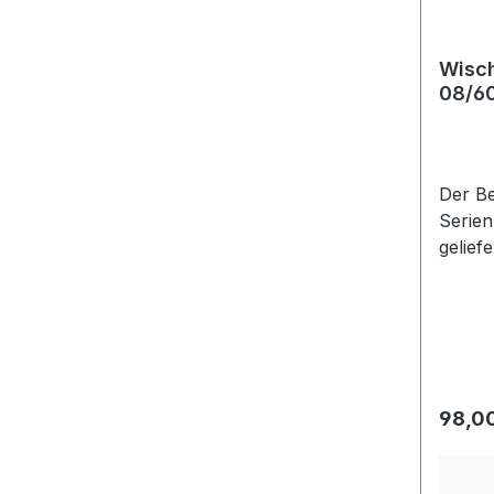
Wisch
08/60
Der Be
Serien
geliefe
Regulä
98,0