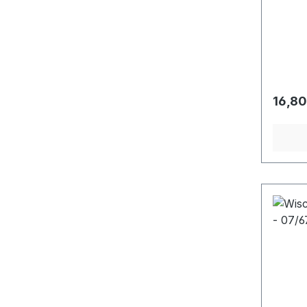
Regulä
16,80