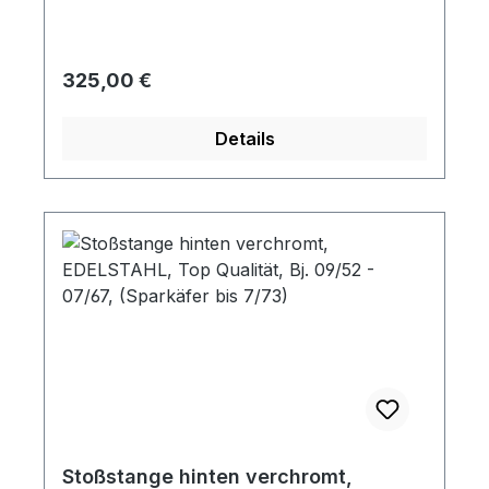
Regulärer Preis:
325,00 €
Details
Stoßstange hinten verchromt,