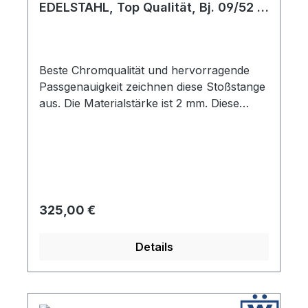
EDELSTAHL, Top Qualität, Bj. 09/52 -
07/67, (Sparkäfer bis 7/73)
Beste Chromqualität und hervorragende
Passgenauigkeit zeichnen diese Stoßstange
aus. Die Materialstärke ist 2 mm. Diese
Stoßstange ist mit den preiswerten
Reproduktionen nicht zu vergleichen.
Regulärer Preis:
325,00 €
Details