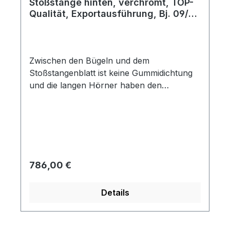
Stoßstange hinten, verchromt, TOP-
Qualität, Exportausführung, Bj. 09/52
- 07/67
Zwischen den Bügeln und dem
Stoßstangenblatt ist keine Gummidichtung
und die langen Hörner haben den
typischen Knick. Die Materialstärke ist 1,5
mm. Diese Stoßstange ist mit den
preiswerten Reproduktionen nicht zu
vergleichen.
Regulärer Preis:
786,00 €
Details