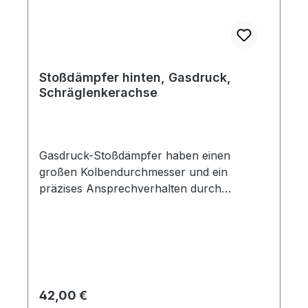
Stoßdämpfer hinten, Gasdruck,
Schräglenkerachse
Gasdruck-Stoßdämpfer haben einen
großen Kolbendurchmesser und ein
präzises Ansprechverhalten durch
Gasvorspannung. Dieses präzise
Ansprechverhalten bleibt auch bei hoher
Beanspruchung stabil.
Regulärer Preis:
42,00 €