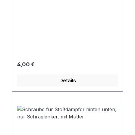
Regulärer Preis:
4,00 €
Details