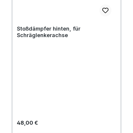
Stoßdämpfer hinten, für
Schräglenkerachse
Regulärer Preis:
48,00 €