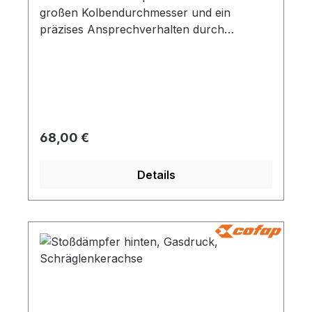
großen Kolbendurchmesser und ein
präzises Ansprechverhalten durch
Gasvorspannung. Dieses präzise
Ansprechverhalten bleibt auch bei hoher
Beanspruchung stabil.
Regulärer Preis:
68,00 €
Details