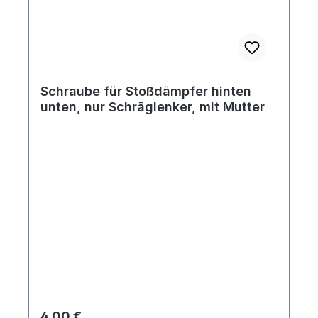
Schraube für Stoßdämpfer hinten
unten, nur Schräglenker, mit Mutter
Regulärer Preis:
4,00 €