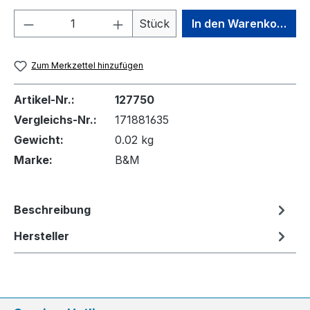
Produkt Anzahl: Gib den gewünschten We
Stück
In den Warenkorb
Zum Merkzettel hinzufügen
Artikel-Nr.:
127750
Vergleichs-Nr.:
171881635
Gewicht:
0.02 kg
Marke:
B&M
Beschreibung
Hersteller