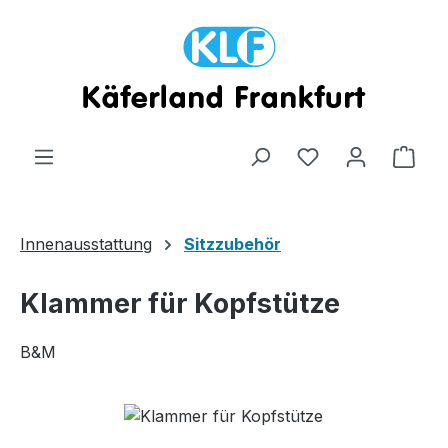
Zum Hauptinhalt springen
Ware
Innenausstattung
Sitzzubehör
Klammer für Kopfstütze
B&M
Bildergalerie überspringen