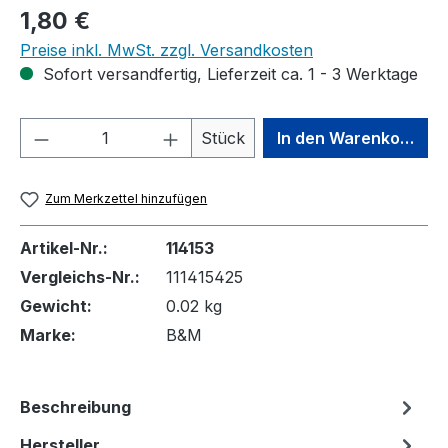
Regulärer Preis:
1,80 €
Preise inkl. MwSt. zzgl. Versandkosten
Sofort versandfertig, Lieferzeit ca. 1 - 3 Werktage
Produkt Anzahl: Gib den gewünschten We
Stück
In den Warenkorb
Zum Merkzettel hinzufügen
Artikel-Nr.:
114153
Vergleichs-Nr.:
111415425
Gewicht:
0.02 kg
Marke:
B&M
Beschreibung
Hersteller