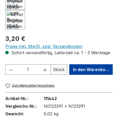
Regulärer Preis:
3,20 €
Preise inkl. MwSt. zzgl. Versandkosten
Sofort versandfertig, Lieferzeit ca. 1 - 3 Werktage
Produkt Anzahl: Gib den gewünschten We
Stück
In den Warenkorb
Zum Merkzettel hinzufügen
Artikel-Nr.:
111442
Vergleichs-Nr.:
N0123291 + N123291
Gewicht:
0.02 kg