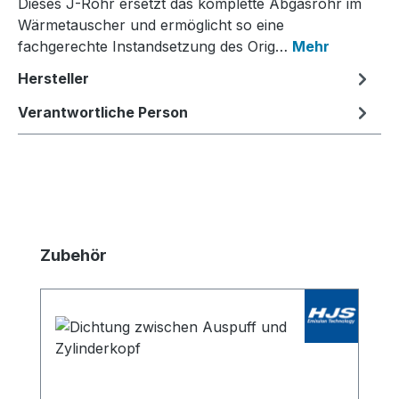
Dieses J-Rohr ersetzt das komplette Abgasrohr im
Wärmetauscher und ermöglicht so eine
fachgerechte Instandsetzung des Orig…
Mehr
Hersteller
Verantwortliche Person
Produktgalerie überspringen
Zubehör