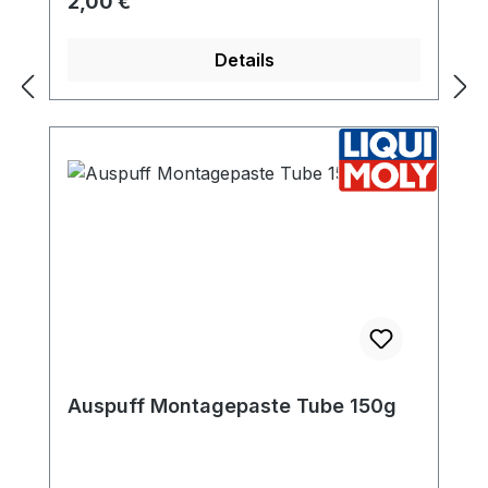
Regulärer Preis:
2,00 €
Details
Auspuff Montagepaste Tube 150g