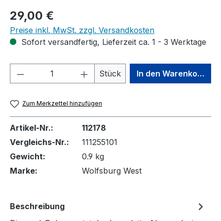
Regulärer Preis:
29,00 €
Preise inkl. MwSt. zzgl. Versandkosten
Sofort versandfertig, Lieferzeit ca. 1 - 3 Werktage
Produkt Anzahl: Gib den gewünschten We
Stück
In den Warenkorb
Zum Merkzettel hinzufügen
Artikel-Nr.:
112178
Vergleichs-Nr.:
111255101
Gewicht:
0.9 kg
Marke:
Wolfsburg West
Beschreibung