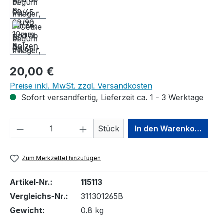
Regulärer Preis:
20,00 €
Preise inkl. MwSt. zzgl. Versandkosten
Sofort versandfertig, Lieferzeit ca. 1 - 3 Werktage
Produkt Anzahl: Gib den gewünschten We
Stück
In den Warenkorb
Zum Merkzettel hinzufügen
Artikel-Nr.:
115113
Vergleichs-Nr.:
311301265B
Gewicht:
0.8 kg