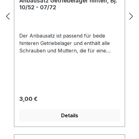
Anbausatz Getriebelager hinten, Bj.
10/52 - 07/72
Der Anbausatz ist passend für beide
hinteren Getriebelager und enthält alle
Schrauben und Muttern, die für eine
optimale Montage benötigt werden. Das
Erneuern der Schrauben zusammen mit
den hinteren Lagern ist stets eine gute
Idee, um sicherzustellen, dass Ihre
Getriebegummilager stabil und langlebig
bleiben.
Regulärer Preis:
3,00 €
Details