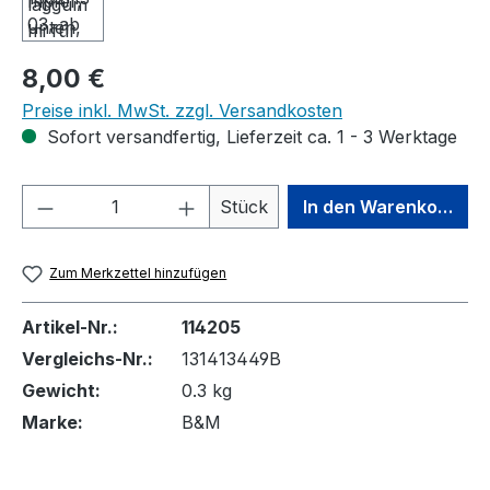
Regulärer Preis:
8,00 €
Preise inkl. MwSt. zzgl. Versandkosten
Sofort versandfertig, Lieferzeit ca. 1 - 3 Werktage
Produkt Anzahl: Gib den gewünschten We
Stück
In den Warenkorb
Zum Merkzettel hinzufügen
Artikel-Nr.:
114205
Vergleichs-Nr.:
131413449B
Gewicht:
0.3 kg
Marke:
B&M